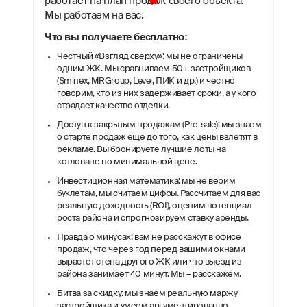
работает на план продаж своего объекта.
Мы работаем на вас.
Что вы получаете бесплатно:
Честный «Взгляд сверху»: мы не ограничены
одним ЖК. Мы сравниваем 50+ застройщиков
(Sminex, MRGroup, Level, ПИК и др.) и честно
говорим, кто из них задерживает сроки, а у кого
страдает качество отделки.
Доступ к закрытым продажам (Pre-sale): мы знаем
о старте продаж еще до того, как цены взлетят в
рекламе. Вы бронируете лучшие лоты на
котловане по минимальной цене.
Инвестиционная математика: мы не верим
буклетам, мы считаем цифры. Рассчитаем для вас
реальную доходность (ROI), оценим потенциал
роста района и спрогнозируем ставку аренды.
Правда о минусах: вам не расскажут в офисе
продаж, что через год перед вашими окнами
вырастет стена другого ЖК или что выезд из
района занимает 40 минут. Мы – расскажем.
Битва за скидку: мы знаем реальную маржу
застройщика и умеем аргументированно