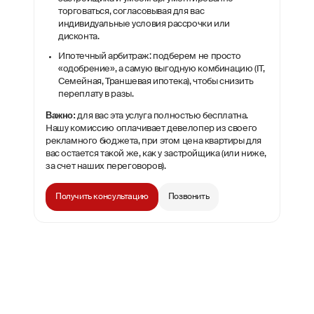
торговаться, согласовывая для вас
индивидуальные условия рассрочки или
дисконта.
Ипотечный арбитраж: подберем не просто
«одобрение», а самую выгодную комбинацию (IT,
Семейная, Траншевая ипотека), чтобы снизить
переплату в разы.
Важно:
для вас эта услуга полностью бесплатна.
Нашу комиссию оплачивает девелопер из своего
рекламного бюджета, при этом цена квартиры для
вас остается такой же, как у застройщика (или ниже,
за счет наших переговоров).
Получить консультацию
Позвонить