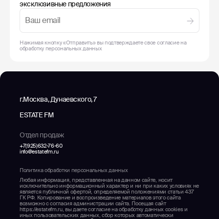
эксклюзивные предложения
Нажимая кнопку «Отправить» вы подтверждаете свое согласие на
обработку
персональных данных
г.Москва, Дунаевского, 7
ESTATE FM
Отдел продаж
+7(925)632-76-60
info@estatefm.ru
Политика обработки персональных данных
Любая информация, представленная на данном сайте, носит
исключительно информационный характер и ни при каких условиях не
является публичной офертой, определяемой положениями статьи 437
ГК РФ. Копирование и воспроизведение материалов этого сайта
возможно с согласия администрации сайта. Посещая сайт
https://estatefm.ru, вы даете согласие на обработку данных cookies и
иных пользовательских данных, сбор которых автоматически