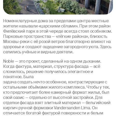
Номенклатурные дома за пределами центра местные
жители называли «царскими сёлами». При этом район
Филёвский парк в этой череде всегда стоял особняком.
Парковые пространства — «лёгкие района», близость
Москвы-реки с её розой ветров благотворно влияют на
здоровье и создают ощущение загородного уюта. Здесь
селились учёные и видные деятели.
Noble — это проект, сделанный на одном дыхании.
Когда фактура, материал, структура фасада — всё
сложилось, решение получилось элегантное и
понятное. Была
задача создать нечто особенное, контрастирующие с
остальными объёмами жилого комплекса. Чтобы у тех,
кто предпочитает более камерный формат жилья, был
свой оазис — отдельно от высотной застройки. Для
отделки фасада взят элитный материал — бельгийский
кирпич ручной формовки Vandersanden Lima. Он
отличается богатой фактурой поверхности и белым