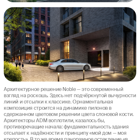
Архитектурное решение Noble — это современный
взгляд на роскошь. Здесь нет подчёркнутой вычурности
линий и отсылки к классике. Орнаментальная
композиция строится на динамике пилонов в
сдержанном цветовом решении цвета слоновой кости.
Архитекторы ADM воплотили, казалось бы,
противоречащие начала: фундаментальность здания
отсылает к надёжности и принципу «мой дом — моя
крепость». В то же время панорамное остекление «в